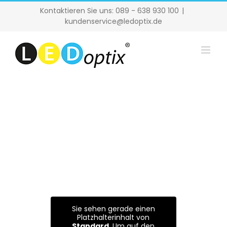
Zum
Kontaktieren Sie uns: 089 - 638 930 100
|
Inhalt
kundenservice@ledoptix.de
springen
Sie sehen gerade einen
Platzhalterinhalt von
Standard
. Um auf den