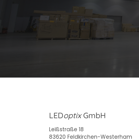
LED
optix
GmbH
Leißstraße 18
83620 Feldkirchen-Westerham