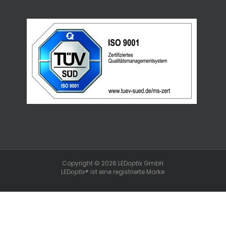
Copyright © 2026 LED
optix
GmbH
LED
optix
® ist eine registrierte Marke