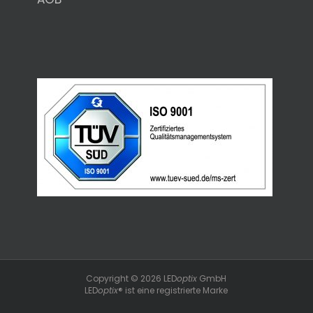
Copyright © 2026 LED
optix
GmbH
LED
optix
® ist eine registrierte Marke