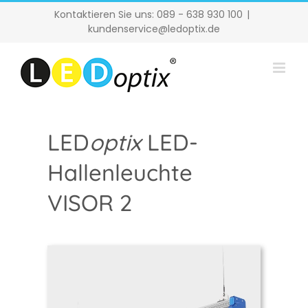
Zum
Kontaktieren Sie uns: 089 - 638 930 100
|
Inhalt
kundenservice@ledoptix.de
springen
LED
optix
LED-
Hallenleuchte
VISOR 2